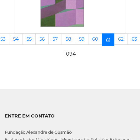
53
54
55
56
57
58
59
60
62
63
(current)
61
1094
ENTRE EM CONTATO
Fundação Alexandre de Gusmão
Esplanada dos Ministérios - Ministério das Relações Exteriores -