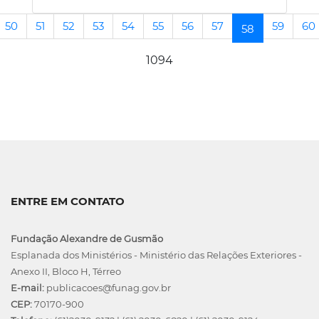
50
51
52
53
54
55
56
57
59
60
(current)
58
1094
ENTRE EM CONTATO
Fundação Alexandre de Gusmão
Esplanada dos Ministérios - Ministério das Relações Exteriores -
Anexo II, Bloco H, Térreo
E-mail:
publicacoes@funag.gov.br
CEP:
70170-900