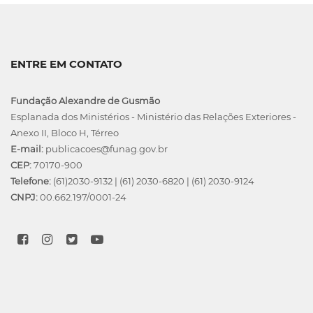
ENTRE EM CONTATO
Fundação Alexandre de Gusmão
Esplanada dos Ministérios - Ministério das Relações Exteriores -
Anexo II, Bloco H, Térreo
E-mail:
publicacoes@funag.gov.br
CEP:
70170-900
Telefone:
(61)2030-9132
|
(61) 2030-6820
|
(61) 2030-9124
CNPJ:
00.662.197/0001-24