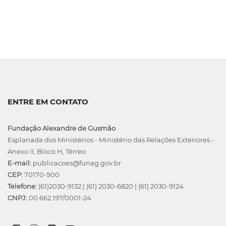
ENTRE EM CONTATO
Fundação Alexandre de Gusmão
Esplanada dos Ministérios - Ministério das Relações Exteriores -
Anexo II, Bloco H, Térreo
E-mail:
publicacoes@funag.gov.br
CEP:
70170-900
Telefone:
(61)2030-9132
|
(61) 2030-6820
|
(61) 2030-9124
CNPJ:
00.662.197/0001-24