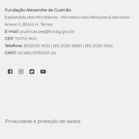
Fundação Alexandre de Gusmão
Esplanada dos Ministérios - Ministério das Relações Exteriores -
Anexo II, Bloco H, Térreo
E-mail:
publicacoes@funag.gov.br
CEP:
70170-900
Telefone:
(61)2030-9132
|
(61) 2030-6820
|
(61) 2030-9124
CNPJ:
00.662.197/0001-24
Privacidade e proteção de dados