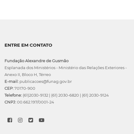
ENTRE EM CONTATO
Fundação Alexandre de Gusmão
Esplanada dos Ministérios - Ministério das Relações Exteriores -
Anexo II, Bloco H, Térreo
E-mail:
publicacoes@funag.gov.br
CEP:
70170-900
Telefone:
(61)2030-9132
|
(61) 2030-6820
|
(61) 2030-9124
CNPJ:
00.662.197/0001-24