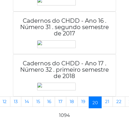
Cadernos do CHDD - Ano 16 .
Número 31 . segundo semestre
de 2017
Cadernos do CHDD - Ano 17 .
Número 32 . primeiro semestre
de 2018
12
13
14
15
16
17
18
19
21
22
(current)
20
1094