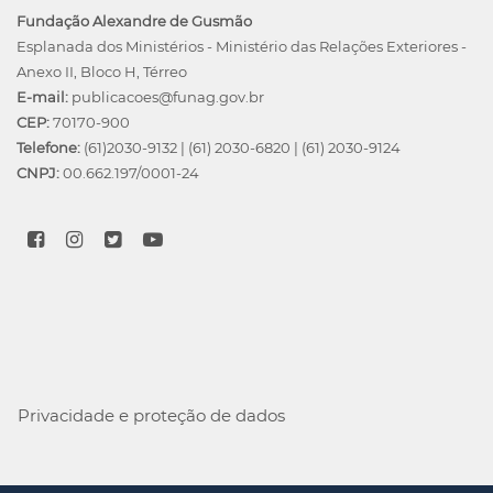
Fundação Alexandre de Gusmão
Esplanada dos Ministérios - Ministério das Relações Exteriores -
Anexo II, Bloco H, Térreo
E-mail:
publicacoes@funag.gov.br
CEP:
70170-900
Telefone:
(61)2030-9132
|
(61) 2030-6820
|
(61) 2030-9124
CNPJ:
00.662.197/0001-24
Privacidade e proteção de dados