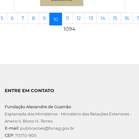
5
6
7
8
9
11
12
13
14
15
16
1
(current)
10
1094
ENTRE EM CONTATO
Fundação Alexandre de Gusmão
Esplanada dos Ministérios - Ministério das Relações Exteriores -
Anexo II, Bloco H, Térreo
E-mail:
publicacoes@funag.gov.br
CEP:
70170-900