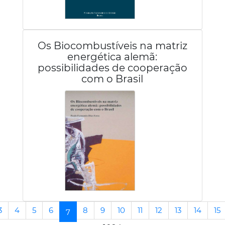
Os Biocombustíveis na matriz
energética alemã:
possibilidades de cooperação
com o Brasil
3
4
5
6
8
9
10
11
12
13
14
15
(current)
7