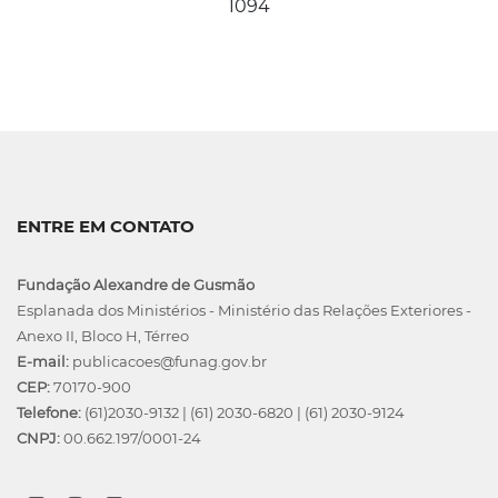
1094
ENTRE EM CONTATO
Fundação Alexandre de Gusmão
Esplanada dos Ministérios - Ministério das Relações Exteriores -
Anexo II, Bloco H, Térreo
E-mail:
publicacoes@funag.gov.br
CEP:
70170-900
Telefone:
(61)2030-9132
|
(61) 2030-6820
|
(61) 2030-9124
CNPJ:
00.662.197/0001-24