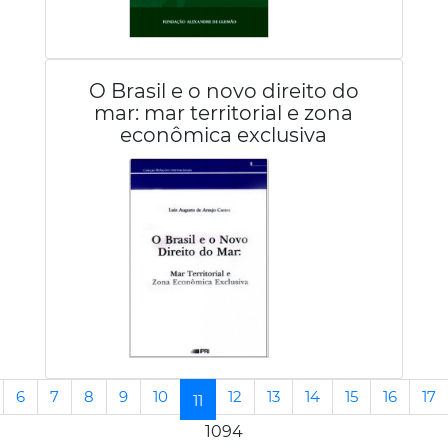
O Brasil e o novo direito do
mar: mar territorial e zona
econômica exclusiva
6
7
8
9
10
12
13
14
15
16
17
(current)
11
1094