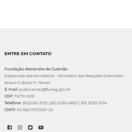
ENTRE EM CONTATO
Fundação Alexandre de Gusmão
Esplanada dos Ministérios - Ministério das Relações Exteriores -
Anexo II, Bloco H, Térreo
E-mail:
publicacoes@funag.gov.br
CEP:
70170-900
Telefone:
(61)2030-9132
|
(61) 2030-6820
|
(61) 2030-9124
CNPJ:
00.662.197/0001-24