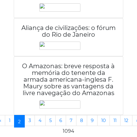
Aliança de civilizações: o fórum
do Rio de Janeiro
O Amazonas: breve resposta à
memória do tenente da
armada americana-inglesa F.
Maury sobre as vantagens da
livre navegação do Amazonas
«
1
3
4
5
6
7
8
9
10
11
12
(current)
2
1094