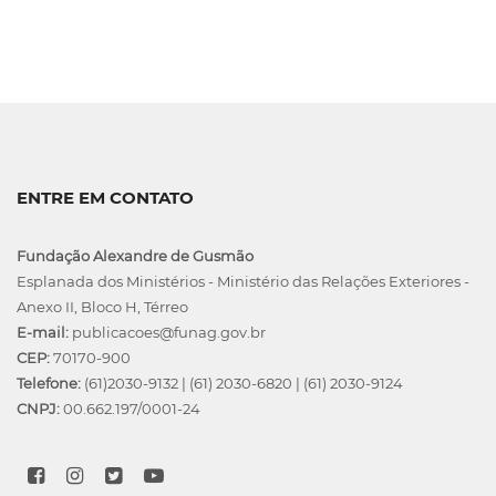
ENTRE EM CONTATO
Fundação Alexandre de Gusmão
Esplanada dos Ministérios - Ministério das Relações Exteriores -
Anexo II, Bloco H, Térreo
E-mail:
publicacoes@funag.gov.br
CEP:
70170-900
Telefone:
(61)2030-9132
|
(61) 2030-6820
|
(61) 2030-9124
CNPJ:
00.662.197/0001-24