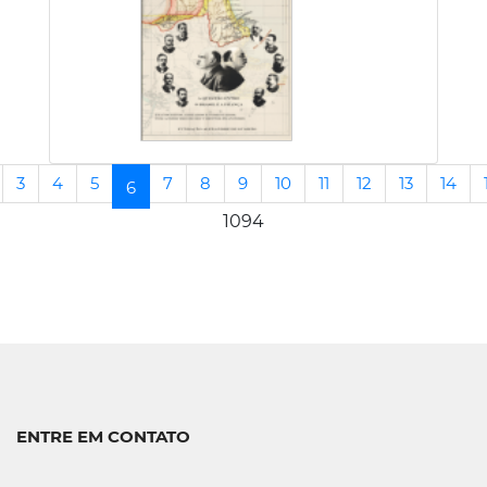
3
4
5
7
8
9
10
11
12
13
14
(current)
6
1094
ENTRE EM CONTATO