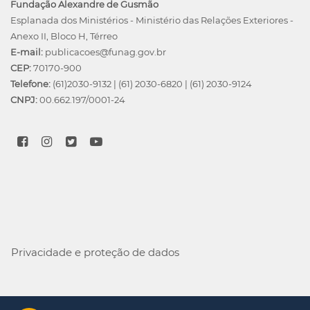
Fundação Alexandre de Gusmão
Esplanada dos Ministérios - Ministério das Relações Exteriores -
Anexo II, Bloco H, Térreo
E-mail:
publicacoes@funag.gov.br
CEP:
70170-900
Telefone:
(61)2030-9132
|
(61) 2030-6820
|
(61) 2030-9124
CNPJ:
00.662.197/0001-24
Privacidade e proteção de dados