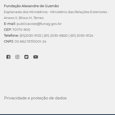
Fundação Alexandre de Gusmão
Esplanada dos Ministérios - Ministério das Relações Exteriores -
Anexo II, Bloco H, Térreo
E-mail:
publicacoes@funag.gov.br
CEP:
70170-900
Telefone:
(61)2030-9132
|
(61) 2030-6820
|
(61) 2030-9124
CNPJ:
00.662.197/0001-24
Privacidade e proteção de dados