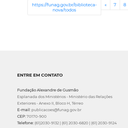
https://funag.gov.br/biblioteca-
«
7
8
nova/todos
ENTRE EM CONTATO
Fundação Alexandre de Gusmão
Esplanada dos Ministérios - Ministério das Relações
Exteriores - Anexo II, Bloco H, Térreo
E-mail:
publicacoes@funag.gov.br
CEP:
70170-900
Telefone:
(61)2030-9132
|
(61) 2030-6820
|
(61) 2030-9124