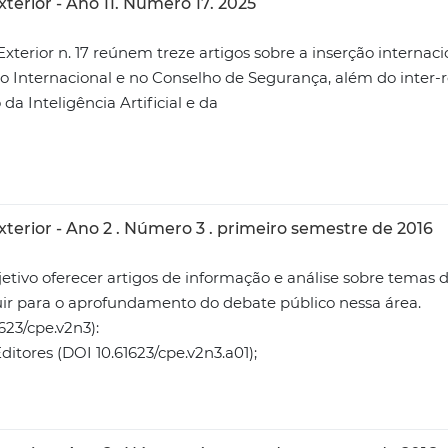
terior - Ano 11. Número 17. 2025
xterior n. 17 reúnem treze artigos sobre a inserção internacio
eito Internacional e no Conselho de Segurança, além do inter
a Inteligência Artificial e da
xterior - Ano 2 . Número 3 . primeiro semestre de 2016
etivo oferecer artigos de informação e análise sobre temas d
buir para o aprofundamento do debate público nessa área.
623/cpe.v2n3):
itores (DOI 10.61623/cpe.v2n3.a01);