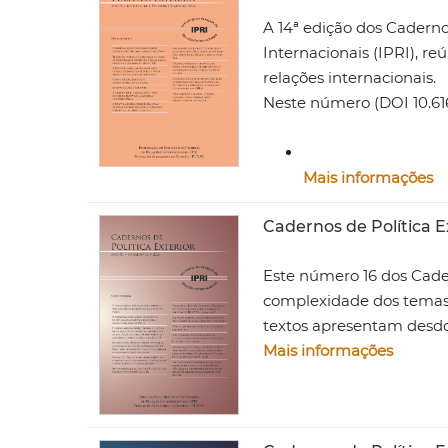
A 14ª edição dos Cadernos
Internacionais (IPRI), r
relações internacionais.
Neste número (DOI 10.616
Apresentação (DOI 1
A universalização d
Mais informações
Cadernos de Política Ex
Este número 16 dos Cader
complexidade dos temas c
textos apresentam desdob
Mais informações