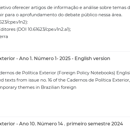
etivo oferecer artigos de informação e análise sobre temas d
buir para o aprofundamento do debate público nessa área.
623/cpe.v1n2):
itores (DOI 10.61623/cpe.v1n2.a1);
erra
terior - Ano 1. Número 1- 2025 - English version
dernos de Política Exterior (Foreign Policy Notebooks) Englis
 texts from issue no. 16 of the Cadernos de Política Exterior, 
mporary themes in Brazilian foreign
xterior - Ano 10. Número 14 . primeiro semestre 2024