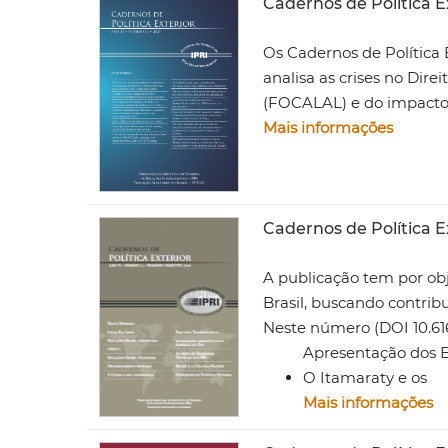
Cadernos de Política Ex
Os Cadernos de Política E
analisa as crises no Dir
(FOCALAL) e do impacto d
Mais informações
Cadernos de Política E
A publicação tem por obj
Brasil, buscando contri
Neste número (DOI 10.61
Apresentação dos Ed
O Itamaraty e os
Mais informações