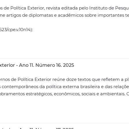
 de Política Exterior, revista editada pelo Instituto de Pesq
eúne artigos de diplomatas e acadêmicos sobre importantes 
23/cpe.v.10n14):
0.61623/cpe.v10n14.a01);
o acesso à
terior - Ano 11. Número 16. 2025
nos de Política Exterior reúne doze textos que refletem a pl
ontemporâneos da política externa brasileira e das relações
ramentos estratégicos, econômicos, sociais e ambientais. O