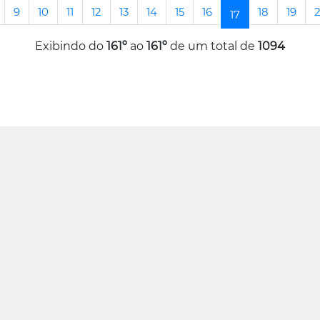
9
10
11
12
13
14
15
16
18
19
(current)
17
Exibindo do
161º
ao
161º
de um total de
1094