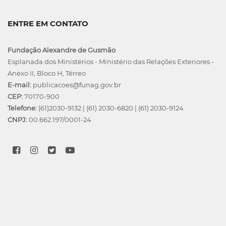
ENTRE EM CONTATO
Fundação Alexandre de Gusmão
Esplanada dos Ministérios - Ministério das Relações Exteriores -
Anexo II, Bloco H, Térreo
E-mail:
publicacoes@funag.gov.br
CEP:
70170-900
Telefone:
(61)2030-9132
|
(61) 2030-6820
|
(61) 2030-9124
CNPJ:
00.662.197/0001-24