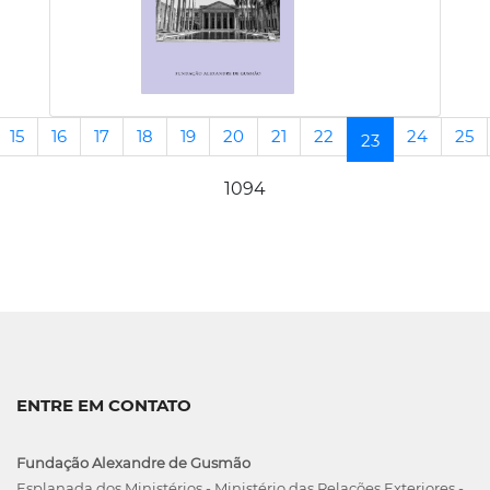
15
16
17
18
19
20
21
22
24
25
(current)
23
1094
ENTRE EM CONTATO
Fundação Alexandre de Gusmão
Esplanada dos Ministérios - Ministério das Relações Exteriores -