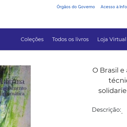
Órgãos do Governo
Acesso à Inf
Coleções
Todos os livros
Loja Virtual
O Brasil e
técn
solidari
Descrição:
-