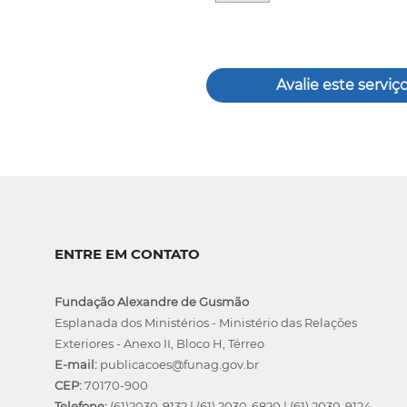
Avalie este serviç
ENTRE EM CONTATO
Fundação Alexandre de Gusmão
Esplanada dos Ministérios - Ministério das Relações
Exteriores - Anexo II, Bloco H, Térreo
E-mail:
publicacoes@funag.gov.br
CEP:
70170-900
Telefone:
(61)2030-9132
|
(61) 2030-6820
|
(61) 2030-9124