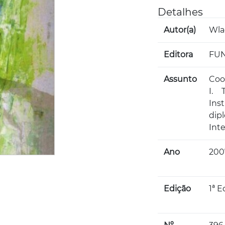
Detalhes
Autor(a)
Wlad
Editora
FUN
Assunto
Coop
I. 
Ins
dipl
Inte
Ano
200
Edição
1ª E