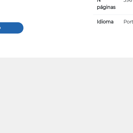
Nº
396
páginas
Idioma
Por
o