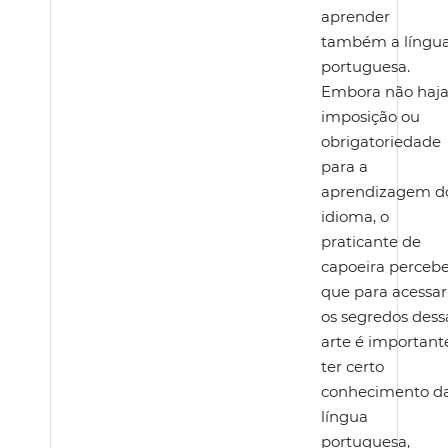
aprender
também a língu
portuguesa.
Embora não haj
imposição ou
obrigatoriedade
para a
aprendizagem d
idioma, o
praticante de
capoeira perceb
que para acessar
os segredos dess
arte é important
ter certo
conhecimento d
língua
portuguesa,