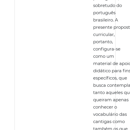
sobretudo do
português
brasileiro. A
presente propos
curricular,
portanto,
configura-se
como um
material de apoi
didático para fin
específicos, que
busca contempla
tanto aqueles q
queiram apenas
conhecer o
vocabulário das
cantigas como
também os que