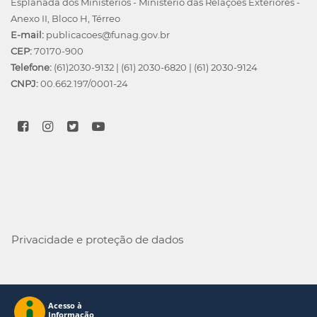
Esplanada dos Ministérios - Ministério das Relações Exteriores -
Anexo II, Bloco H, Térreo
E-mail:
publicacoes@funag.gov.br
CEP:
70170-900
Telefone:
(61)2030-9132
|
(61) 2030-6820
|
(61) 2030-9124
CNPJ:
00.662.197/0001-24
Privacidade e proteção de dados