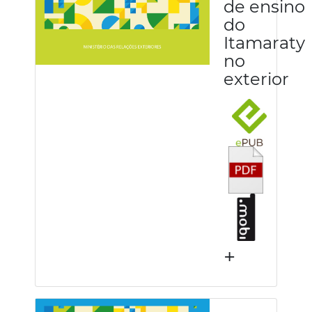
de ensino
do
Itamaraty
no
exterior
+