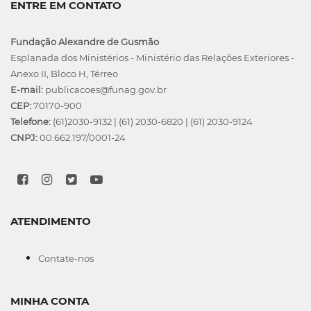
ENTRE EM CONTATO
Fundação Alexandre de Gusmão
Esplanada dos Ministérios - Ministério das Relações Exteriores -
Anexo II, Bloco H, Térreo
E-mail:
publicacoes@funag.gov.br
CEP:
70170-900
Telefone:
(61)2030-9132
|
(61) 2030-6820
|
(61) 2030-9124
CNPJ:
00.662.197/0001-24
ATENDIMENTO
Contate-nos
MINHA CONTA