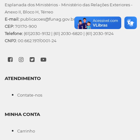
Esplanada dos Ministérios - Ministério das Relações Exteriores -
Anexo II, Bloco H, Térreo
E-mail:
publicacoes@funag.gov.br
CEP:
70170-900
Telefone:
(61)2030-9132
|
(61) 2030-6820
|
(61) 2030-9124
CNPJ:
00.662.197/0001-24
ATENDIMENTO
Contate-nos
MINHA CONTA
Carrinho