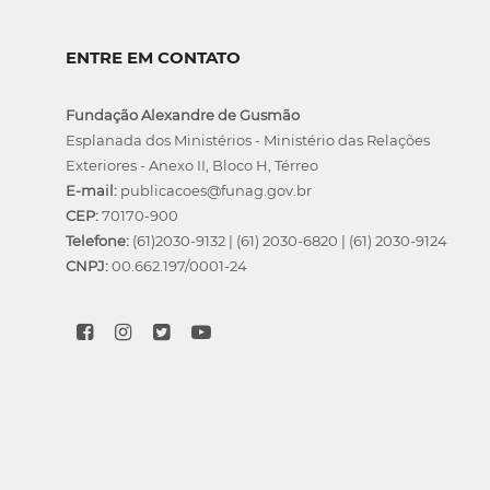
ENTRE EM CONTATO
Fundação Alexandre de Gusmão
Esplanada dos Ministérios - Ministério das Relações
Exteriores - Anexo II, Bloco H, Térreo
E-mail:
publicacoes@funag.gov.br
CEP:
70170-900
Telefone:
(61)2030-9132
|
(61) 2030-6820
|
(61) 2030-9124
CNPJ:
00.662.197/0001-24