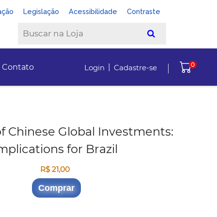
ação
Legislação
Acessibilidade
Contraste
0
|
Contato
Login
Cadastre-se
of Chinese Global Investments:
mplications for Brazil
R$ 21,00
Comprar