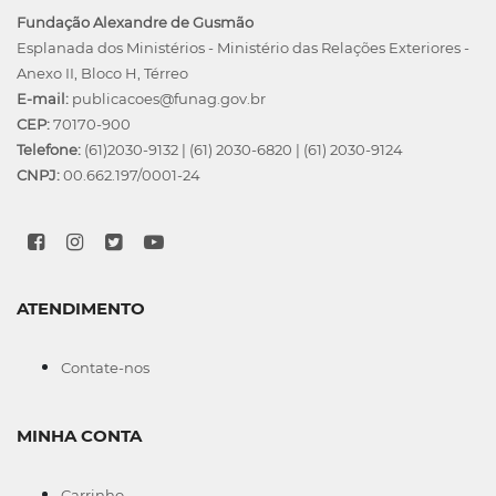
Fundação Alexandre de Gusmão
Esplanada dos Ministérios - Ministério das Relações Exteriores -
Anexo II, Bloco H, Térreo
E-mail:
publicacoes@funag.gov.br
CEP:
70170-900
Telefone:
(61)2030-9132
|
(61) 2030-6820
|
(61) 2030-9124
CNPJ:
00.662.197/0001-24
ATENDIMENTO
Contate-nos
MINHA CONTA
Carrinho