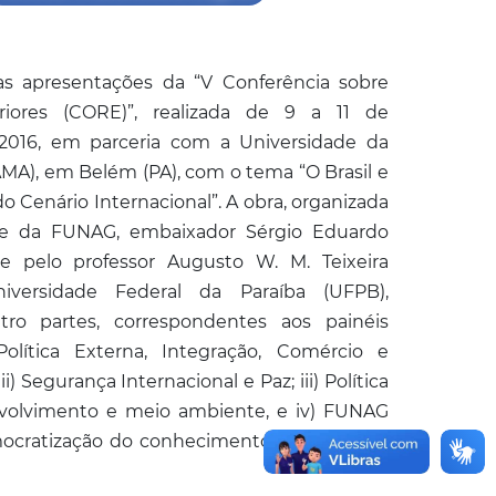
as apresentações da “V Conferência sobre
riores (CORE)”, realizada de 9 a 11 de
016, em parceria com a Universidade da
A), em Belém (PA), com o tema “O Brasil e
o Cenário Internacional”. A obra, organizada
te da FUNAG, embaixador Sérgio Eduardo
 e pelo professor Augusto W. M. Teixeira
iversidade Federal da Paraíba (UFPB),
tro partes, correspondentes aos painéis
Política Externa, Integração, Comércio e
i) Segurança Internacional e Paz; iii) Política
nvolvimento e meio ambiente, e iv) FUNAG
mocratização do conhecimento de Relações