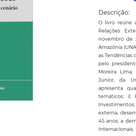
Descrição:
O livro reúne 
Relações Exte
novembro de 2
Amazônia (UNAM
as Tendências d
pelo presiden
Moreira Lima,
Júnior, da Un
apresenta qua
temáticos: i) 
Investimentos; i
externa, dese
45 anos: a de
Internacionais.