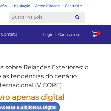
ação
Legislação
Acessibilidade
Contraste
0
|
Contato
Login
Cadastre-se
a sobre Relações Exteriores: o
 e as tendências do cenário
nternacional (V CORE)
vro apenas digital
Acesse a Biblioteca Digital