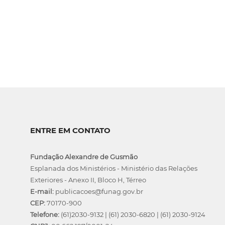
ENTRE EM CONTATO
Fundação Alexandre de Gusmão
Esplanada dos Ministérios - Ministério das Relações
Exteriores - Anexo II, Bloco H, Térreo
E-mail:
publicacoes@funag.gov.br
CEP:
70170-900
Telefone:
(61)2030-9132
|
(61) 2030-6820
|
(61) 2030-9124