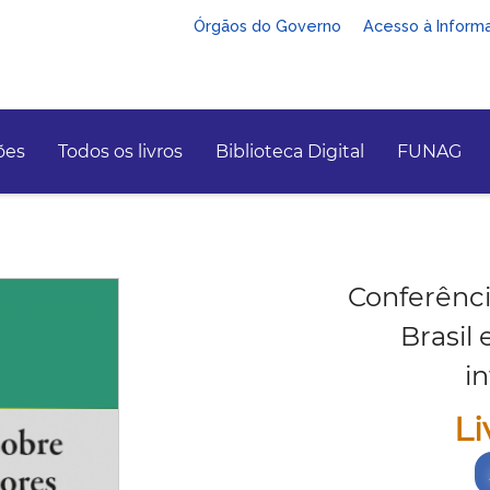
Órgãos do Governo
Acesso à Inform
ões
Todos os livros
Biblioteca Digital
FUNAG
Conferênci
Brasil
i
Li