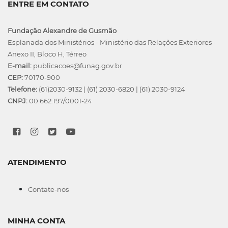
ENTRE EM CONTATO
Fundação Alexandre de Gusmão
Esplanada dos Ministérios - Ministério das Relações Exteriores -
Anexo II, Bloco H, Térreo
E-mail:
publicacoes@funag.gov.br
CEP:
70170-900
Telefone:
(61)2030-9132
|
(61) 2030-6820
|
(61) 2030-9124
CNPJ:
00.662.197/0001-24
ATENDIMENTO
Contate-nos
MINHA CONTA