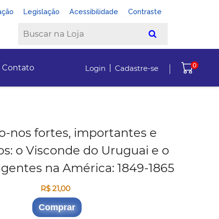
ação
Legislação
Acessibilidade
Contraste
0
|
Contato
Login
Cadastre-se
-nos fortes, importantes e
s: o Visconde do Uruguai e o
s gentes na América: 1849-1865
R$ 21,00
Comprar