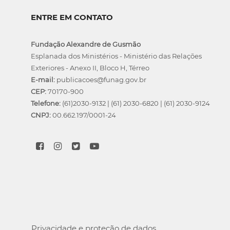
ENTRE EM CONTATO
Fundação Alexandre de Gusmão
Esplanada dos Ministérios - Ministério das Relações
Exteriores - Anexo II, Bloco H, Térreo
E-mail:
publicacoes@funag.gov.br
CEP:
70170-900
Telefone:
(61)2030-9132
|
(61) 2030-6820
|
(61) 2030-9124
CNPJ:
00.662.197/0001-24
Privacidade e proteção de dados