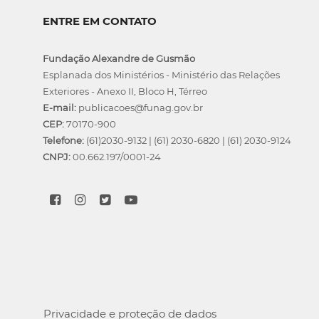
ENTRE EM CONTATO
Fundação Alexandre de Gusmão
Esplanada dos Ministérios - Ministério das Relações
Exteriores - Anexo II, Bloco H, Térreo
E-mail:
publicacoes@funag.gov.br
CEP:
70170-900
Telefone:
(61)2030-9132
|
(61) 2030-6820
|
(61) 2030-9124
CNPJ:
00.662.197/0001-24
Privacidade e proteção de dados