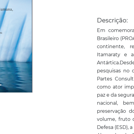
Descrição:
Em comemoraç
Brasileiro (PRO
continente, r
Itamaraty e 
Antártica.Des
pesquisas no c
Partes Consult
como ator imp
paz e da segura
nacional, be
preservação d
volume, fruto 
Defesa (ESD), a