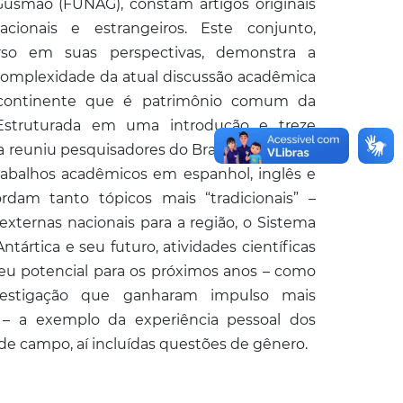
usmão (FUNAG), constam artigos originais
cionais e estrangeiros. Este conjunto,
rso em suas perspectivas, demonstra a
omplexidade da atual discussão acadêmica
 continente que é patrimônio comum da
Estruturada em uma introdução e treze
ra reuniu pesquisadores do Brasil e de outras
rabalhos acadêmicos em espanhol, inglês e
rdam tanto tópicos mais “tradicionais” –
externas nacionais para a região, o Sistema
ntártica e seu futuro, atividades científicas
seu potencial para os próximos anos – como
vestigação que ganharam impulso mais
– a exemplo da experiência pessoal dos
de campo, aí incluídas questões de gênero.