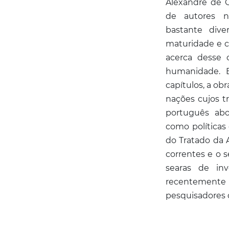
Alexandre de G
de autores na
bastante dive
maturidade e c
acerca desse
humanidade. 
capítulos, a ob
nações cujos t
português abo
como políticas 
do Tratado da A
correntes e o 
searas de in
recentemente 
pesquisadores 