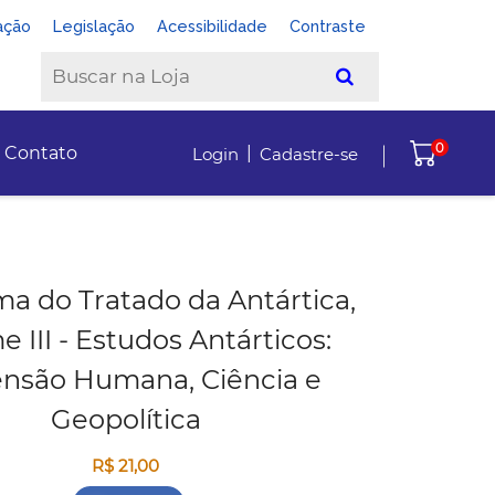
ação
Legislação
Acessibilidade
Contraste
0
|
Contato
Login
Cadastre-se
ma do Tratado da Antártica,
 III - Estudos Antárticos:
nsão Humana, Ciência e
Geopolítica
R$ 21,00