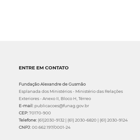
ENTRE EM CONTATO
Fundação Alexandre de Gusmão
Esplanada dos Ministérios - Ministério das Relações
Exteriores - Anexo II, Bloco H, Térreo
E-mail:
publicacoes@funag.gov.br
CEP:
70170-900
Telefone:
(61)2030-9132
|
(61) 2030-6820
|
(61) 2030-9124
CNPJ:
00.662.197/0001-24