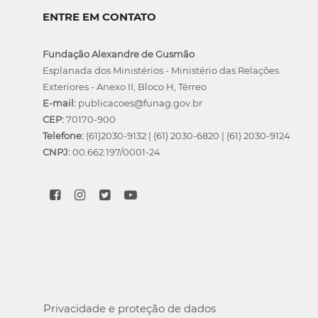
ENTRE EM CONTATO
Fundação Alexandre de Gusmão
Esplanada dos Ministérios - Ministério das Relações
Exteriores - Anexo II, Bloco H, Térreo
E-mail:
publicacoes@funag.gov.br
CEP:
70170-900
Telefone:
(61)2030-9132
|
(61) 2030-6820
|
(61) 2030-9124
CNPJ:
00.662.197/0001-24
Privacidade e proteção de dados