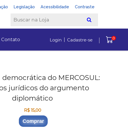
ação
Legislação
Acessibilidade
Contraste
0
|
Contato
Login
Cadastre-se
a democrática do MERCOSUL:
os jurídicos do argumento
diplomático
R$ 15,00
Comprar