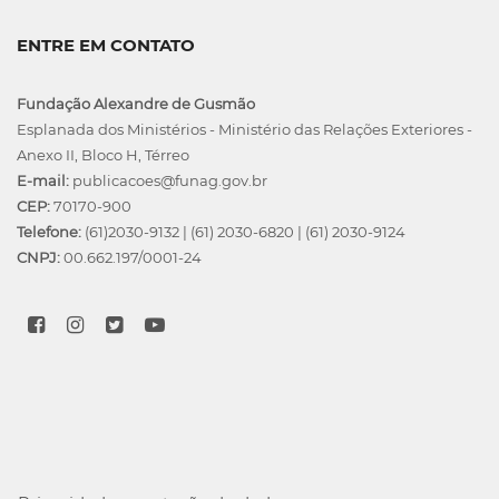
ENTRE EM CONTATO
Fundação Alexandre de Gusmão
Esplanada dos Ministérios - Ministério das Relações Exteriores -
Anexo II, Bloco H, Térreo
E-mail:
publicacoes@funag.gov.br
CEP:
70170-900
Telefone:
(61)2030-9132
|
(61) 2030-6820
|
(61) 2030-9124
CNPJ:
00.662.197/0001-24