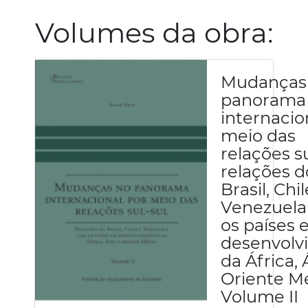
Volumes da obra:
Mudanças
panorama
internacio
meio das
relações su
relações d
Brasil, Chil
Venezuel
os países
desenvolv
da África, 
Oriente Mé
Volume II