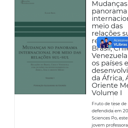
Mudanças
panorama
internacio
meio das
relações su
relações d
Brasil, Chil
Venezuel
os países
desenvolv
da África, 
Oriente Mé
Volume I
Fruto de tese de
defendida em 20
Sciences Po, este
jovem professora