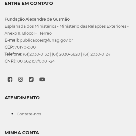
ENTRE EM CONTATO
Fundação Alexandre de Gusmão
Esplanada dos Ministérios - Ministério das Relações Exteriores -
Anexo II, Bloco H, Térreo
E-mail:
publicacoes@funag.gov.br
CEP:
70170-900
Telefone:
(61)2030-9132
|
(61) 2030-6820
|
(61) 2030-9124
CNPJ:
00.662.197/0001-24
ATENDIMENTO
Contate-nos
MINHA CONTA