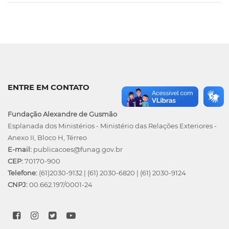
ENTRE EM CONTATO
Fundação Alexandre de Gusmão
Esplanada dos Ministérios - Ministério das Relações Exteriores -
Anexo II, Bloco H, Térreo
E-mail:
publicacoes@funag.gov.br
CEP:
70170-900
Telefone:
(61)2030-9132
|
(61) 2030-6820
|
(61) 2030-9124
CNPJ:
00.662.197/0001-24