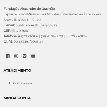
Fundação Alexandre de Gusmão
Esplanada dos Ministérios - Ministério das Relações Exteriores -
Anexo II, Bloco H, Térreo
E-mail:
publicacoes@funag.gov.br
CEP:
70170-900
Telefone:
(61)2030-9132
|
(61) 2030-6820
|
(61) 2030-9124
CNPJ:
00.662.197/0001-24
ATENDIMENTO
Contate-nos
MINHA CONTA