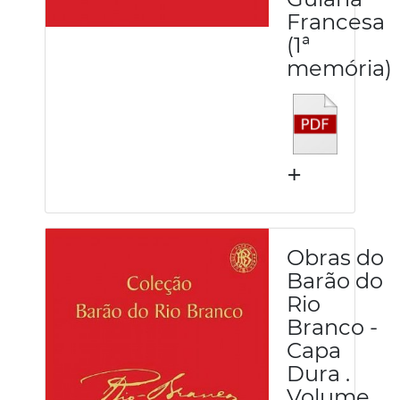
Francesa
(1ª
memória)
+
Obras do
Barão do
Rio
Branco -
Capa
Dura .
Volume