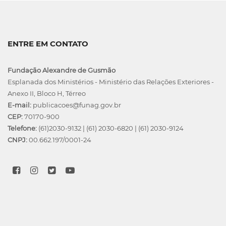
ENTRE EM CONTATO
Fundação Alexandre de Gusmão
Esplanada dos Ministérios - Ministério das Relações Exteriores -
Anexo II, Bloco H, Térreo
E-mail:
publicacoes@funag.gov.br
CEP:
70170-900
Telefone:
(61)2030-9132
|
(61) 2030-6820
|
(61) 2030-9124
CNPJ:
00.662.197/0001-24