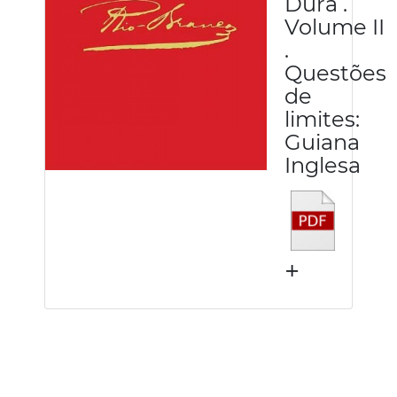
Dura .
Volume II
.
Questões
de
limites:
Guiana
Inglesa
+