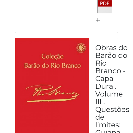
+
Obras do
Barão do
Rio
Branco -
Capa
Dura .
Volume
III .
Questões
de
limites:
Guiana