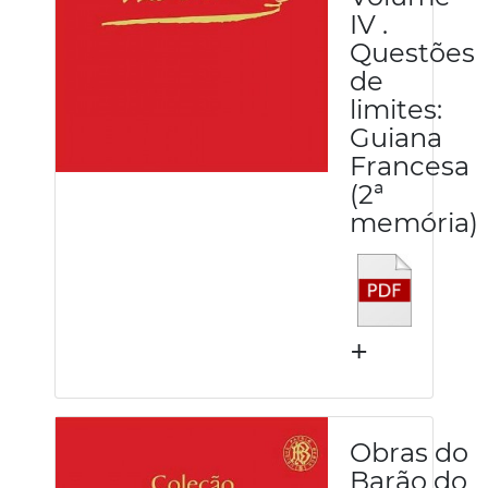
IV .
Questões
de
limites:
Guiana
Francesa
(2ª
memória)
+
Obras do
Barão do