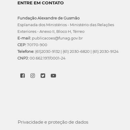
ENTRE EM CONTATO
Fundação Alexandre de Gusmão
Esplanada dos Ministérios - Ministério das Relações
Exteriores - Anexo II, Bloco H, Térreo
E-mail:
publicacoes@funag.gov.br
CEP:
70170-900
Telefone:
(61)2030-9132
|
(61) 2030-6820
|
(61) 2030-9124
CNPJ:
00.662.197/0001-24
Privacidade e proteção de dados