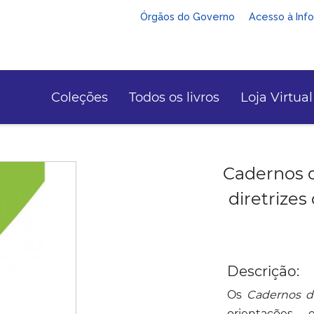
Órgãos do Governo
Acesso à Inf
Coleções
Todos os livros
Loja Virtual
Cadernos d
diretrizes
Descrição:
Os
Cadernos d
orientações 