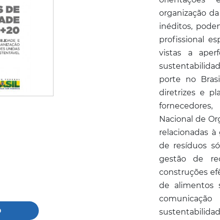
organização da
inéditos, pode
profissional e
vistas a aper
sustentabilida
porte no Brasi
diretrizes e p
fornecedores
Nacional de Or
relacionadas à
de resíduos só
gestão de rec
construções efê
de alimentos 
comunicaçã
o
sustentabilida