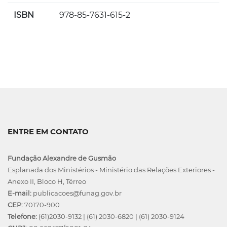
ISBN
978-85-7631-615-2
ENTRE EM CONTATO
Fundação Alexandre de Gusmão
Esplanada dos Ministérios - Ministério das Relações Exteriores -
Anexo II, Bloco H, Térreo
E-mail:
publicacoes@funag.gov.br
CEP:
70170-900
Telefone:
(61)2030-9132
|
(61) 2030-6820
|
(61) 2030-9124