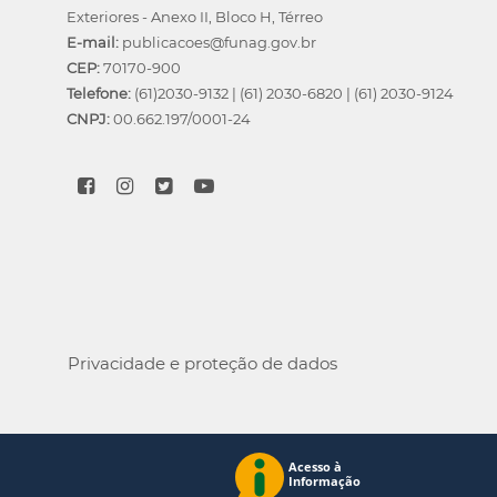
Exteriores - Anexo II, Bloco H, Térreo
E-mail:
publicacoes@funag.gov.br
CEP:
70170-900
Telefone:
(61)2030-9132
|
(61) 2030-6820
|
(61) 2030-9124
CNPJ:
00.662.197/0001-24
Privacidade e proteção de dados