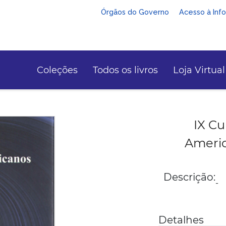
Órgãos do Governo
Acesso à Inf
Coleções
Todos os livros
Loja Virtual
IX Cu
Americ
Descrição:
-
Detalhes