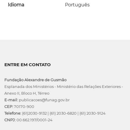
Idioma
Português
ENTRE EM CONTATO
Fundação Alexandre de Gusmão
Esplanada dos Ministérios - Ministério das Relações Exteriores -
Anexo II, Bloco H, Térreo
E-mail:
publicacoes@funag.gov.br
CEP:
70170-900
Telefone:
(61)2030-9132
|
(61) 2030-6820
|
(61) 2030-9124
CNPJ:
00.662.197/0001-24