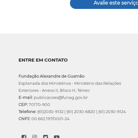
Avalie este serviç
ENTRE EM CONTATO
Fundação Alexandre de Gusmão
Esplanada dos Ministérios - Ministério das Relações
Exteriores - Anexo II, Bloco H, Térreo
E-mail:
publicacoes@funag.gov.br
CEP:
70170-900
Telefone:
(61)2030-9132
|
(61) 2030-6820
|
(61) 2030-9124
CNPJ:
00.662.197/0001-24