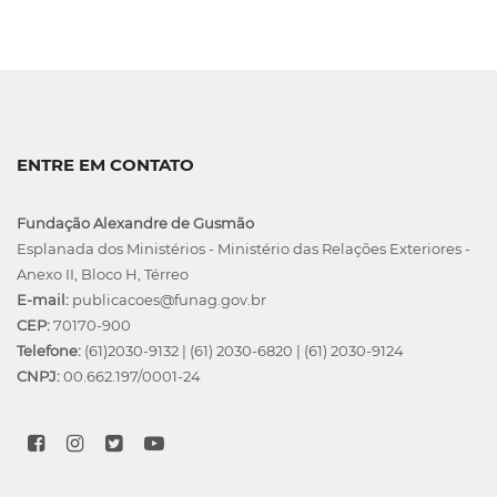
ENTRE EM CONTATO
Fundação Alexandre de Gusmão
Esplanada dos Ministérios - Ministério das Relações Exteriores -
Anexo II, Bloco H, Térreo
E-mail:
publicacoes@funag.gov.br
CEP:
70170-900
Telefone:
(61)2030-9132
|
(61) 2030-6820
|
(61) 2030-9124
CNPJ:
00.662.197/0001-24