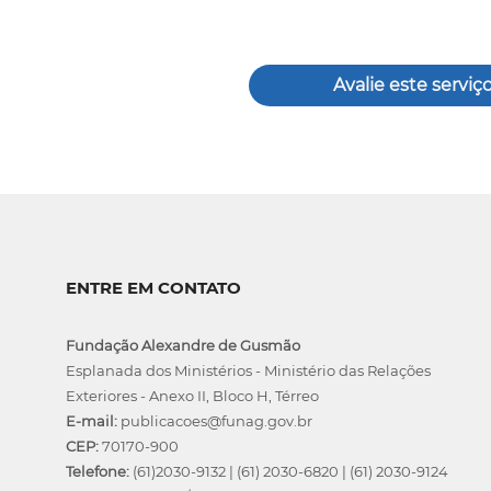
Avalie este serviç
ENTRE EM CONTATO
Fundação Alexandre de Gusmão
Esplanada dos Ministérios - Ministério das Relações
Exteriores - Anexo II, Bloco H, Térreo
E-mail:
publicacoes@funag.gov.br
CEP:
70170-900
Telefone:
(61)2030-9132
|
(61) 2030-6820
|
(61) 2030-9124