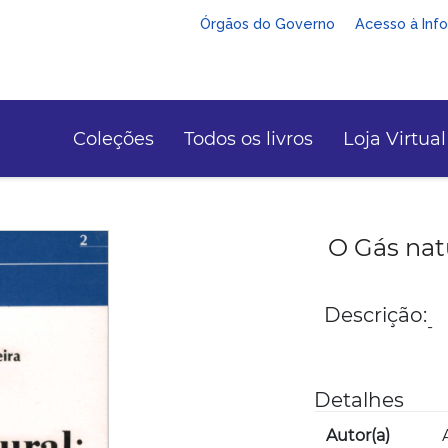
Órgãos do Governo
Acesso à Inf
Coleções
Todos os livros
Loja Virtual
O Gás natu
Descrição:
-
Detalhes
Autor(a)