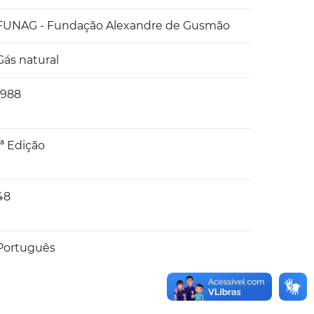
FUNAG - Fundação Alexandre de Gusmão
Gás natural
1988
1ª Edição
48
Português