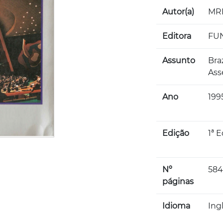
Autor(a)
MRE
Editora
FUN
Assunto
Bra
Ass
Ano
199
Edição
1ª 
Nº
58
páginas
Idioma
Ing