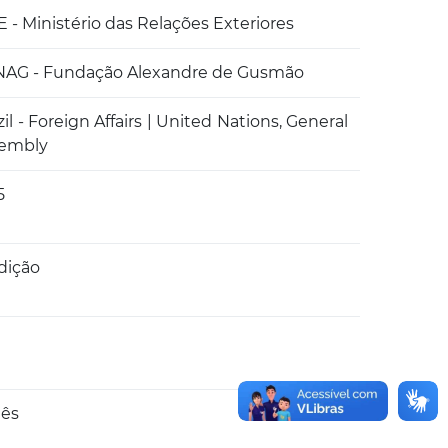
 - Ministério das Relações Exteriores
AG - Fundação Alexandre de Gusmão
zil - Foreign Affairs | United Nations, General
embly
5
Edição
4
lês