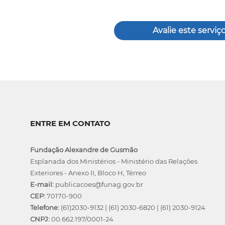
Avalie este serviç
ENTRE EM CONTATO
Fundação Alexandre de Gusmão
Esplanada dos Ministérios - Ministério das Relações
Exteriores - Anexo II, Bloco H, Térreo
E-mail:
publicacoes@funag.gov.br
CEP:
70170-900
Telefone:
(61)2030-9132
|
(61) 2030-6820
|
(61) 2030-9124
CNPJ:
00.662.197/0001-24