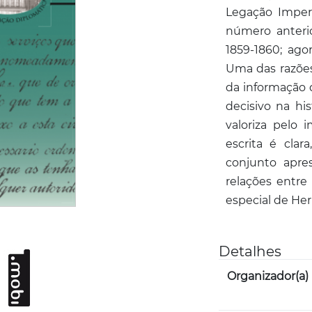
Legação Imper
número anterio
1859-1860; ago
Uma das razões 
da informação 
decisivo na hi
valoriza pelo 
escrita é cla
conjunto apre
relações entre 
especial de Her
Detalhes
Organizador(a)