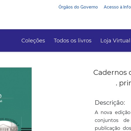
Órgãos do Governo
Acesso à Inf
Coleções
Todos os livros
Loja Virtual
Cadernos 
. pr
Descrição:
A nova ediçã
conjuntos de
publicação dos