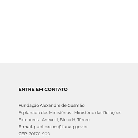
ENTRE EM CONTATO
Fundação Alexandre de Gusmão
Esplanada dos Ministérios - Ministério das Relações
Exteriores - Anexo II, Bloco H, Térreo
E-mail:
publicacoes@funag.gov.br
CEP:
70170-900