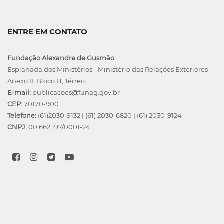
ENTRE EM CONTATO
Fundação Alexandre de Gusmão
Esplanada dos Ministérios - Ministério das Relações Exteriores -
Anexo II, Bloco H, Térreo
E-mail:
publicacoes@funag.gov.br
CEP:
70170-900
Telefone:
(61)2030-9132
|
(61) 2030-6820
|
(61) 2030-9124
CNPJ:
00.662.197/0001-24