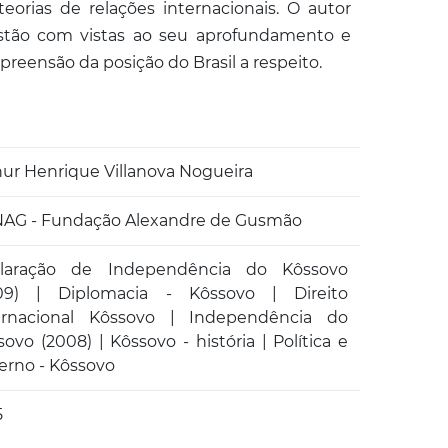
teorias de relações internacionais. O autor
estão com vistas ao seu aprofundamento e
eensão da posição do Brasil a respeito.
hur Henrique Villanova Nogueira
AG - Fundação Alexandre de Gusmão
laração de Independência do Kôssovo
09) | Diplomacia - Kôssovo | Direito
ernacional Kôssovo | Independência do
ovo (2008) | Kôssovo - história | Política e
erno - Kôssovo
5