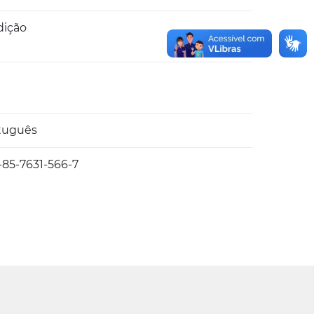
dição
8
tuguês
-85-7631-566-7