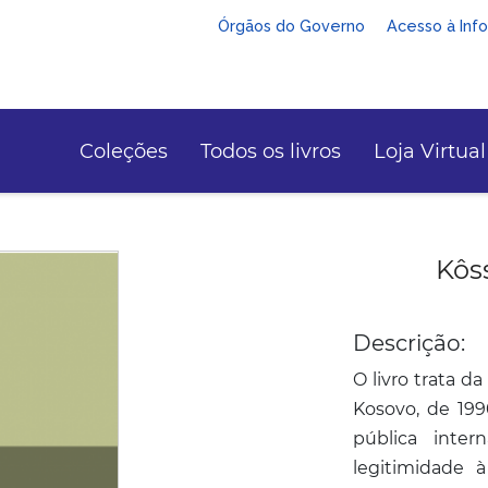
Órgãos do Governo
Acesso à Inf
Coleções
Todos os livros
Loja Virtual
Kôss
Descrição:
O livro trata d
Kosovo, de 199
pública inte
legitimidade à