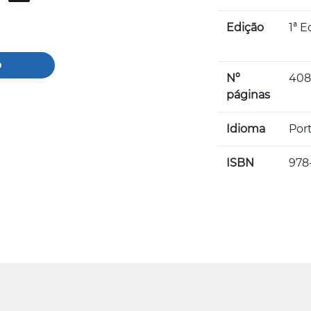
Edição
1ª E
o
Nº
40
páginas
Idioma
Por
ISBN
978