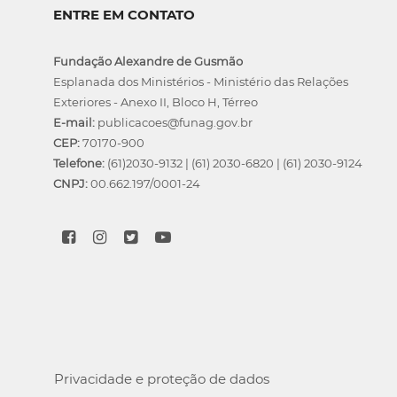
ENTRE EM CONTATO
Fundação Alexandre de Gusmão
Esplanada dos Ministérios - Ministério das Relações
Exteriores - Anexo II, Bloco H, Térreo
E-mail:
publicacoes@funag.gov.br
CEP:
70170-900
Telefone:
(61)2030-9132
|
(61) 2030-6820
|
(61) 2030-9124
CNPJ:
00.662.197/0001-24
Privacidade e proteção de dados