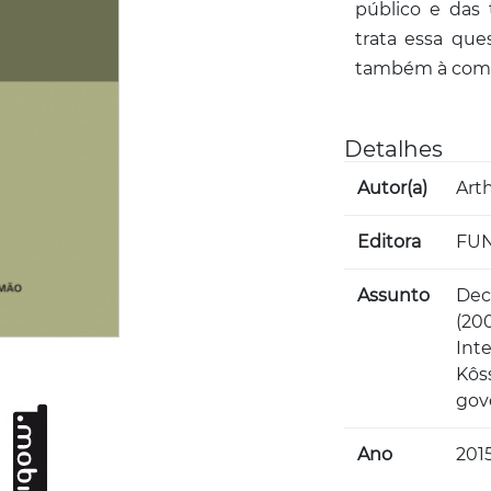
público e das 
trata essa qu
também à compr
Detalhes
Autor(a)
Art
Editora
FUN
Assunto
Dec
(20
Int
Kôss
gov
Ano
201