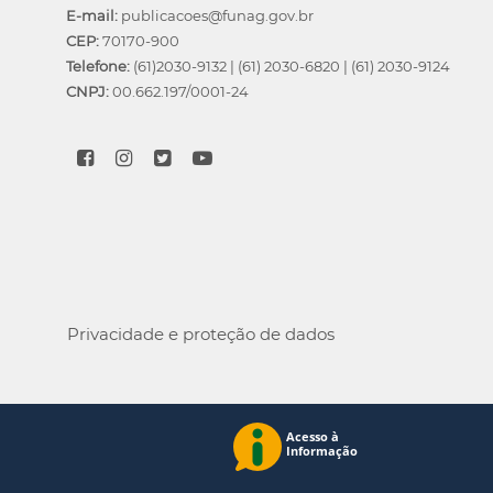
E-mail:
publicacoes@funag.gov.br
CEP:
70170-900
Telefone:
(61)2030-9132
|
(61) 2030-6820
|
(61) 2030-9124
CNPJ:
00.662.197/0001-24
Privacidade e proteção de dados