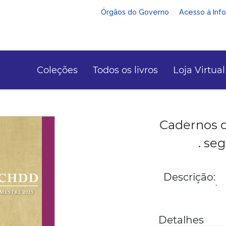
Órgãos do Governo
Acesso à Inf
Coleções
Todos os livros
Loja Virtual
Cadernos 
. se
Descrição:
.
Detalhes