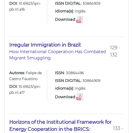
DOI:
ISSN DIGITAL:
10.61623/ipri-
30864909
pb.n1.a16
idioma(s):
Inglês
Download:
Irregular Immigration in Brazil:
129 -
How International Cooperation Has Combated
132
Migrant Smuggling
Autores:
ISSN:
Felipe de
30864496
Castro Faustino
ISSN DIGITAL:
30864909
DOI:
10.61623/ipri-
idioma(s):
Inglês
pb.n1.a17
Download:
Horizons of the Institutional Framework for
133 -
Energy Cooperation in the BRICS: