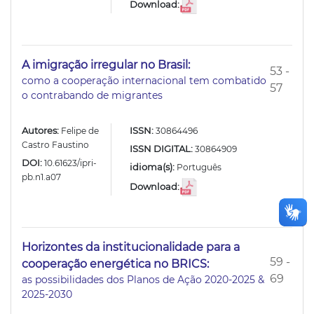
Download:
A imigração irregular no Brasil:
53 -
como a cooperação internacional tem combatido
57
o contrabando de migrantes
Autores:
ISSN:
Felipe de
30864496
Castro Faustino
ISSN DIGITAL:
30864909
DOI:
10.61623/ipri-
idioma(s):
Português
pb.n1.a07
Download:
Horizontes da institucionalidade para a
59 -
cooperação energética no BRICS:
69
as possibilidades dos Planos de Ação 2020-2025 &
2025-2030