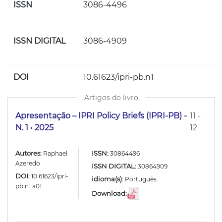
ISSN
3086-4496
ISSN DIGITAL
3086-4909
DOI
10.61623/ipri-pb.n1
Artigos do livro
Apresentação – IPRI Policy Briefs (IPRI-PB) -
11 -
N. 1 • 2025
12
Autores:
ISSN:
Raphael
30864496
Azeredo
ISSN DIGITAL:
30864909
DOI:
10.61623/ipri-
idioma(s):
Português
pb.n1.a01
Download: