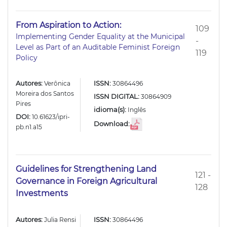
From Aspiration to Action:
109
Implementing Gender Equality at the Municipal
-
Level as Part of an Auditable Feminist Foreign
119
Policy
Autores:
ISSN:
Verônica
30864496
Moreira dos Santos
ISSN DIGITAL:
30864909
Pires
idioma(s):
Inglês
DOI:
10.61623/ipri-
Download:
pb.n1.a15
Guidelines for Strengthening Land
121 -
Governance in Foreign Agricultural
128
Investments
Autores:
ISSN:
Julia Rensi
30864496