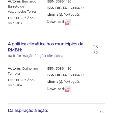
Autores:
ISSN:
Bernardo
30864496
Barreto de
ISSN DIGITAL:
30864909
Vasconcelos Torres
idioma(s):
Português
DOI:
10.61623/ipri-
Download:
pb.n1.a03
A política climática nos municípios da
23 -
RMBH:
32
da informação à ação climática
Autores:
ISSN:
Guilherme
30864496
Tampieri
ISSN DIGITAL:
30864909
DOI:
10.61623/ipri-
idioma(s):
Português
pb.n1.a04
Download:
Da aspiração à ação:
33