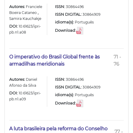
Autores:
ISSN:
Franciele
30864496
Boeira Cataneo
,
ISSN DIGITAL:
30864909
Samira Kauchakje
idioma(s):
Português
DOI:
10.61623/ipri-
Download:
pb.n1.a08
O imperativo do Brasil Global frente às
71 -
armadilhas meridionais
76
Autores:
ISSN:
Daniel
30864496
Afonso da Silva
ISSN DIGITAL:
30864909
DOI:
10.61623/ipri-
idioma(s):
Português
pb.n1.a09
Download:
A luta brasileira pela reforma do Conselho
77 -