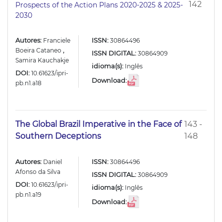
142
Prospects of the Action Plans 2020-2025 & 2025-
2030
Autores:
ISSN:
Franciele
30864496
Boeira Cataneo
,
ISSN DIGITAL:
30864909
Samira Kauchakje
idioma(s):
Inglês
DOI:
10.61623/ipri-
Download:
pb.n1.a18
The Global Brazil Imperative in the Face of
143 -
Southern Deceptions
148
Autores:
ISSN:
Daniel
30864496
Afonso da Silva
ISSN DIGITAL:
30864909
DOI:
10.61623/ipri-
idioma(s):
Inglês
pb.n1.a19
Download: