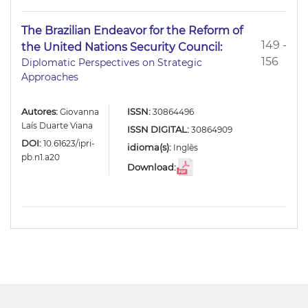
The Brazilian Endeavor for the Reform of
149 -
the United Nations Security Council:
156
Diplomatic Perspectives on Strategic
Approaches
Autores:
ISSN:
Giovanna
30864496
Laís Duarte Viana
ISSN DIGITAL:
30864909
DOI:
10.61623/ipri-
idioma(s):
Inglês
pb.n1.a20
Download: