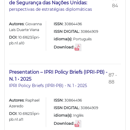
de Segurança das Nações Unidas:
84
perspectivas de estratégias diplomáticas
Autores:
ISSN:
Giovanna
30864496
Laís Duarte Viana
ISSN DIGITAL:
30864909
DOI:
10.61623/ipri-
idioma(s):
Português
pb.n1.a10
Download:
Presentation – IPRI Policy Briefs (IPRI-PB) -
87 -
N. 1 • 2025
88
IPRI Policy Briefs (IPRI-PB) - N. 1 • 2025
Autores:
ISSN:
Raphael
30864496
Azeredo
ISSN DIGITAL:
30864909
DOI:
10.61623/ipri-
idioma(s):
Inglês
pb.n1.a11
Download: