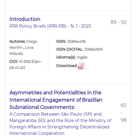
Introduction
89 - 92
IPRI Policy Briefs (IPRI-PB) - N. 1 • 2025
Autores:
ISSN:
Diego
30864496
Morlim
,
Lívia
ISSN DIGITAL:
30864909
Milanêz
idioma(s):
Inglês
DOI:
10.61623/ipri-
Download:
pb.n1.a12
Asymmetries and Potentialities in the
International Engagement of Brazilian
93
Subnational Governments:
-
A Comparison Between São Paulo (SP) and
98
Mangaratiba (RJ) and the Role of the Ministry of
Foreign Affairs in Strengthening Decentralized
International Cooperation