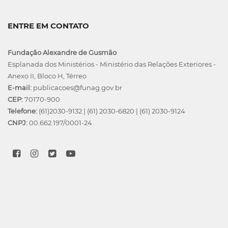
ENTRE EM CONTATO
Fundação Alexandre de Gusmão
Esplanada dos Ministérios - Ministério das Relações Exteriores -
Anexo II, Bloco H, Térreo
E-mail:
publicacoes@funag.gov.br
CEP:
70170-900
Telefone:
(61)2030-9132
|
(61) 2030-6820
|
(61) 2030-9124
CNPJ:
00.662.197/0001-24