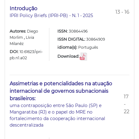
Introdução
13 - 16
IPRI Policy Briefs (IPRI-PB) - N. 1 • 2025
Autores:
ISSN:
Diego
30864496
Morlim
,
Lívia
ISSN DIGITAL:
30864909
Milanêz
idioma(s):
Português
DOI:
10.61623/ipri-
Download:
pb.n1.a02
Assimetrias e potencialidades na atuação
internacional de governos subnacionais
17
brasileiros:
-
uma contraposição entre São Paulo (SP) e
22
Mangaratiba (RJ) e o papel do MRE no
fortalecimento da cooperação internacional
descentralizada