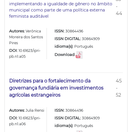
implementando a igualdade de gênero no âmbito
-
municipal como parte de uma política externa
44
feminista auditável
Autores:
ISSN:
Verônica
30864496
Moreira dos Santos
ISSN DIGITAL:
30864909
Pires
idioma(s):
Português
DOI:
10.61623/ipri-
Download:
pb.n1.a05
Diretrizes para o fortalecimento da
45
governança fundiária em investimentos
-
agrícolas estrangeiros
52
Autores:
ISSN:
Julia Rensi
30864496
DOI:
ISSN DIGITAL:
10.61623/ipri-
30864909
pb.n1.a06
idioma(s):
Português