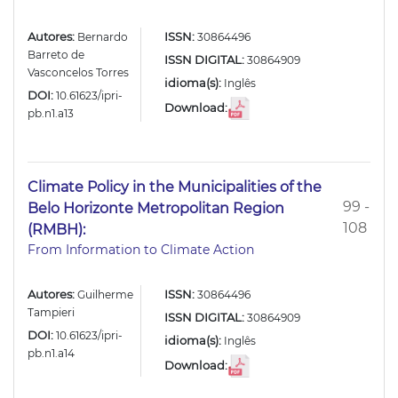
Autores:
ISSN:
Bernardo
30864496
Barreto de
ISSN DIGITAL:
30864909
Vasconcelos Torres
idioma(s):
Inglês
DOI:
10.61623/ipri-
Download:
pb.n1.a13
Climate Policy in the Municipalities of the
99 -
Belo Horizonte Metropolitan Region
108
(RMBH):
From Information to Climate Action
Autores:
ISSN:
Guilherme
30864496
Tampieri
ISSN DIGITAL:
30864909
DOI:
10.61623/ipri-
idioma(s):
Inglês
pb.n1.a14
Download: