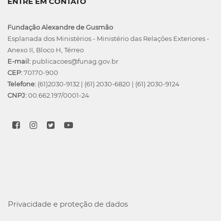
ENTRE EM CONTATO
Fundação Alexandre de Gusmão
Esplanada dos Ministérios - Ministério das Relações Exteriores -
Anexo II, Bloco H, Térreo
E-mail:
publicacoes@funag.gov.br
CEP:
70170-900
Telefone:
(61)2030-9132
|
(61) 2030-6820
|
(61) 2030-9124
CNPJ:
00.662.197/0001-24
Privacidade e proteção de dados