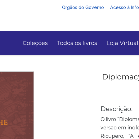
Órgãos do Governo
Acesso à Inf
Coleções
Todos os livros
Loja Virtual
Diplomacy
Descrição:
O livro “Diploma
versão em ingl
Ricupero, “A 