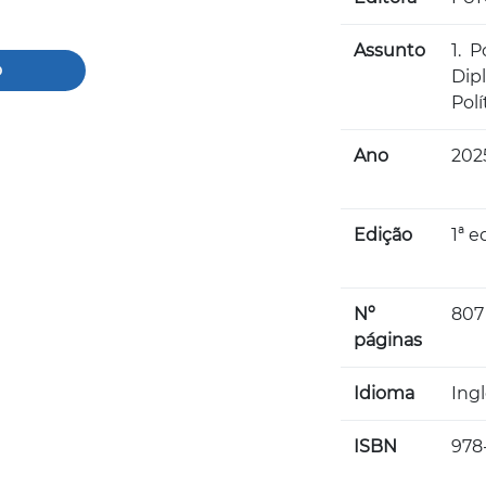
Assunto
1. 
o
Dip
Polí
Ano
202
Edição
1ª e
Nº
807
páginas
Idioma
Ing
ISBN
978