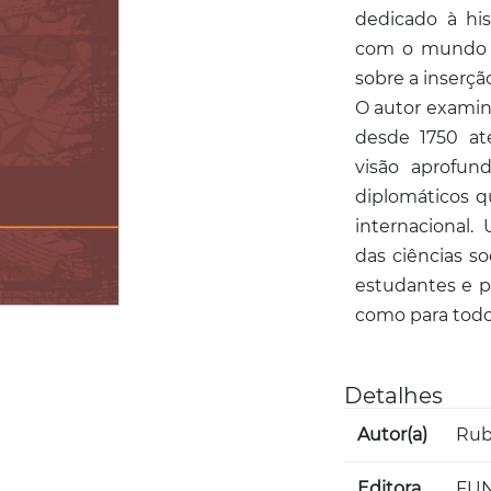
dedicado à his
com o mundo e
sobre a inserçã
O autor examina
desde 1750 at
visão aprofund
diplomáticos qu
internacional.
das ciências so
estudantes e pr
como para todos
Detalhes
Autor(a)
Rub
Editora
FUN