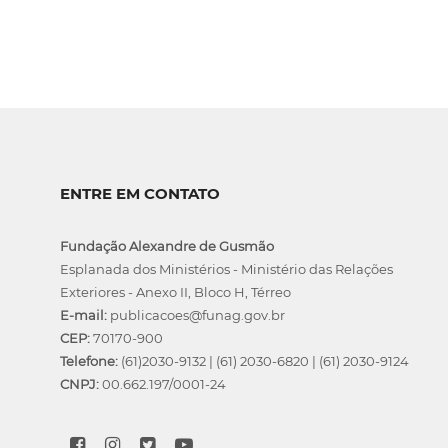
ENTRE EM CONTATO
Fundação Alexandre de Gusmão
Esplanada dos Ministérios - Ministério das Relações
Exteriores - Anexo II, Bloco H, Térreo
E-mail:
publicacoes@funag.gov.br
CEP:
70170-900
Telefone:
(61)2030-9132
|
(61) 2030-6820
|
(61) 2030-9124
CNPJ:
00.662.197/0001-24