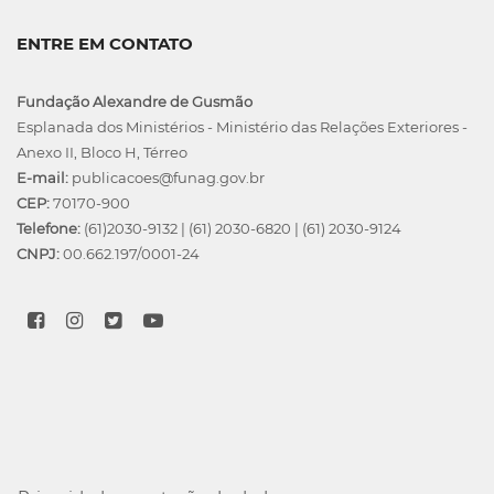
ENTRE EM CONTATO
Fundação Alexandre de Gusmão
Esplanada dos Ministérios - Ministério das Relações Exteriores -
Anexo II, Bloco H, Térreo
E-mail:
publicacoes@funag.gov.br
CEP:
70170-900
Telefone:
(61)2030-9132
|
(61) 2030-6820
|
(61) 2030-9124
CNPJ:
00.662.197/0001-24