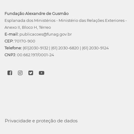
Fundação Alexandre de Gusmão
Esplanada dos Ministérios - Ministério das Relações Exteriores -
Anexo II, Bloco H, Térreo
E-mail:
publicacoes@funag.gov.br
CEP:
70170-900
Telefone:
(61)2030-9132
|
(61) 2030-6820
|
(61) 2030-9124
CNPJ:
00.662.197/0001-24
Privacidade e proteção de dados